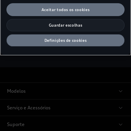
Fiscalidade automóvel
Aceitar todos os cookies
Conheça os incentivos fiscais para quem opta por
automóveis híbridos e elétricos.
Guardar escolhas
Saiba mais
Definições de cookies
Modelos
Serviço e Acessórios
Suporte