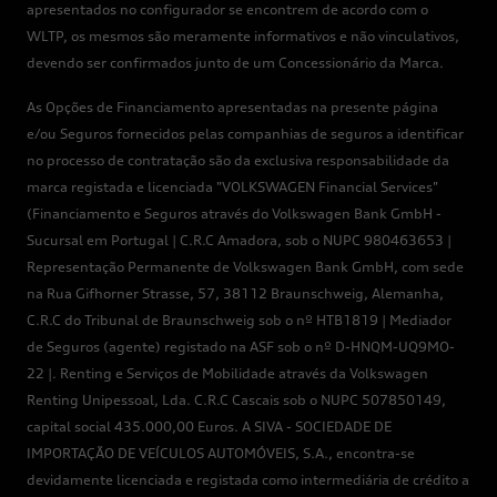
apresentados no configurador se encontrem de acordo com o
WLTP, os mesmos são meramente informativos e não vinculativos,
devendo ser confirmados junto de um Concessionário da Marca.
As Opções de Financiamento apresentadas na presente página
e/ou Seguros fornecidos pelas companhias de seguros a identificar
no processo de contratação são da exclusiva responsabilidade da
marca registada e licenciada "VOLKSWAGEN Financial Services"
(Financiamento e Seguros através do Volkswagen Bank GmbH -
Sucursal em Portugal | C.R.C Amadora, sob o NUPC 980463653 |
Representação Permanente de Volkswagen Bank GmbH, com sede
na Rua Gifhorner Strasse, 57, 38112 Braunschweig, Alemanha,
C.R.C do Tribunal de Braunschweig sob o nº HTB1819 | Mediador
de Seguros (agente) registado na ASF sob o nº D-HNQM-UQ9MO-
22 |. Renting e Serviços de Mobilidade através da Volkswagen
Renting Unipessoal, Lda. C.R.C Cascais sob o NUPC 507850149,
capital social 435.000,00 Euros. A SIVA - SOCIEDADE DE
IMPORTAÇÃO DE VEÍCULOS AUTOMÓVEIS, S.A., encontra-se
devidamente licenciada e registada como intermediária de crédito a