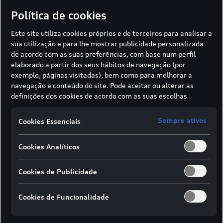
Política de cookies
Este site utiliza cookies próprios e de terceiros para analisar a
Carregamento
sua utilização e para lhe mostrar publicidade personalizada
de acordo com as suas preferências, com base num perfil
Encontre todas as informações que necessita
elaborado a partir dos seus hábitos de navegação (por
sobre o carregamento.
exemplo, páginas visitadas), bem como para melhorar a
navegação e conteúdo do site. Pode aceitar ou alterar as
definições dos cookies de acordo com as suas escolhas
Saiba mais
através dos botões disponíveis neste banner. Para mais
informações sobre como a SIVA recolhe e trata cookies,
Sempre ativos
Cookies Essenciais
consulte a
Política de cookies
em vigor.
Autonomia
Cookies Analíticos
Tudo o que precisa de saber sobre a autonomia
dos veículos elétricos Audi.
Cookies de Publicidade
Saiba mais
Cookies de Funcionalidade