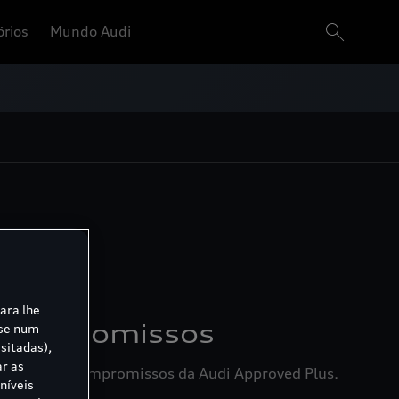
órios
Mundo Audi
rros usados.
para lhe
Compromissos
ase num
sitadas),
ar as
onheça os compromissos da Audi Approved Plus.
níveis