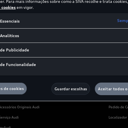
er. Para mais informações sobre como a SIVA recolhe e trata cookies,
No Audi Approved :plus encontra viaturas usadas
S
e cookies
em vigor.
com garantia de qualidade e segurança ao nível
dos padrões da marca.
Sempr
Essenciais
Saiba mais
Analíticos
 de Publicidade
 de Funcionalidade
es de cookies
Guardar escolhas
Aceitar todos o
Serviço e Acessórios
Suporte
Acessórios Originais Audi
Pedido de C
Serviço Audi
Localizador
myAudi