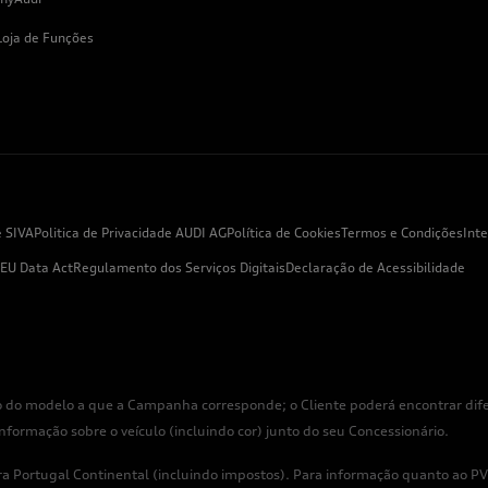
Loja de Funções
e SIVA
Politica de Privacidade AUDI AG
Política de Cookies
Termos e Condições
Int
EU Data Act
Regulamento dos Serviços Digitais
Declaração de Acessibilidade
 do modelo a que a Campanha corresponde; o Cliente poderá encontrar difer
rmação sobre o veículo (incluindo cor) junto do seu Concessionário.
 Portugal Continental (incluindo impostos). Para informação quanto ao PVP