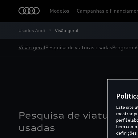
Modelos
Campanhas e Financiame
Usados Audi
Visão geral
Visão geral
Pesquisa de viaturas usadas
Programa
Encontre o 
Polític
Este site u
Pesquisa de viaturas
mostrar pu
perfil ela
usadas
bem como p
definições