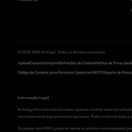
© 2026 AUDI Portugal. Todos os direitos reservados.
myAudi
Contactos
Imprint
Definições de Cookies
Política de Privacidad
Código de Conduta para Parceiros Comerciais
WLTP
Etiqueta de Pneus
Informação Legal
As fotografias dos veículos visam apenas mostrar uma reprodução
nomeadamente equipamentos opcionais. Pode confirmar toda a info
Os preços são PVPR (preço de venda ao público recomendado) para