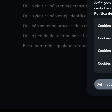
definições
›
Que a viatura não tenha percorrido mais de 
neste bann
Política d
›
Que a viatura não esteja danificada, alterada
›
Que não se tenha processado a transferência d
Cookies 
›
Que o pedido de reembolso se fundamente e
Cookies 
›
Excluindo todo e qualquer argumento de orde
Cookies
Cookies
Definiçõ