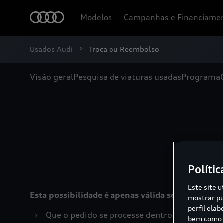
Modelos
Campanhas e Financiame
Usados Audi
Troca ou Reembolso
Visão geral
Pesquisa de viaturas usadas
Programa
Polític
Este site u
Esta possibilidade é apenas válida se se verifi
mostrar pu
perfil ela
›
Que o pedido se processe dentro de um prazo 
bem como p