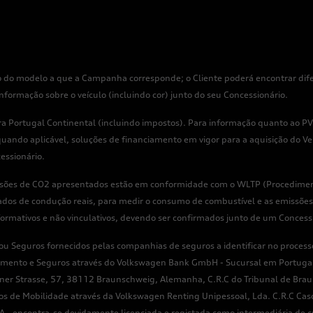
 do modelo a que a Campanha corresponde; o Cliente poderá encontrar difer
rmação sobre o veículo (incluindo cor) junto do seu Concessionário.
 Portugal Continental (incluindo impostos). Para informação quanto ao PVP
uando aplicável, soluções de financiamento em vigor para a aquisição do Veí
essionário.
issões de CO2 apresentados estão em conformidade com o WLTP (Procediment
ados de condução reais, para medir o consumo de combustível e as emissões
mativos e não vinculativos, devendo ser confirmados junto de um Concessi
 Seguros fornecidos pelas companhias de seguros a identificar no processo
ciamento e Seguros através do Volkswagen Bank GmbH - Sucursal em Portug
r Strasse, 57, 38112 Braunschweig, Alemanha, C.R.C do Tribunal de Brau
s de Mobilidade através da Volkswagen Renting Unipessoal, Lda. C.R.C Cas
ncontra-se devidamente licenciada e registada como intermediária de crédi