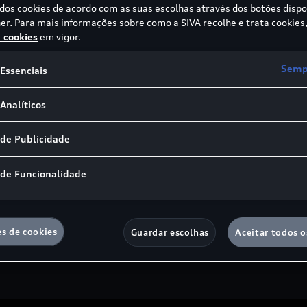
 dos cookies de acordo com as suas escolhas através dos botões dispo
1.000 Kms (mil quilómetros);
er. Para mais informações sobre como a SIVA recolhe e trata cookies,
e cookies
em vigor.
 ou acidentada;
Sempr
e propriedade definitiva da viatura;
Essenciais
m argumentos de ordem técnica;
Analíticos
m estética e subjetiva.
 de Publicidade
 de Funcionalidade
Visitar
es de cookies
Guardar escolhas
Aceitar todos o