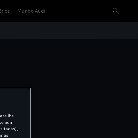
órios
Mundo Audi
para lhe
ase num
sitadas),
ar as