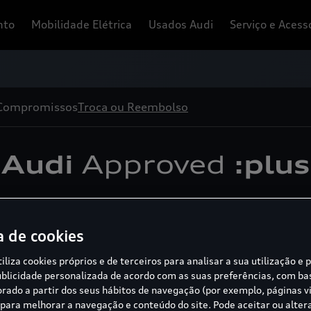
nto
Mobilidade Elétrica
Usados Audi
Serviço e Acess
Compromissos
Troca ou Reembolso
Audi
Approved
:plus
O programa de Usados Audi
a de cookies
tiliza cookies próprios e de terceiros para analisar a sua utilização e 
carem cumulativamente as seguintes condições:
blicidade personalizada de acordo com as suas preferências, com b
borado a partir dos seus hábitos de navegação (por exemplo, páginas vi
de 15 dias após a data de entrega;
ara melhorar a navegação e conteúdo do site. Pode aceitar ou alter