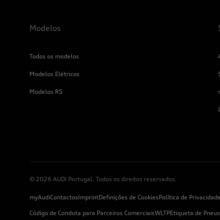
Modelos
Todos os modelos
Modelos Elétricos
Modelos RS
© 2026 AUDI Portugal. Todos os direitos reservados.
myAudi
Contactos
Imprint
Definições de Cookies
Política de Privacidad
Código de Conduta para Parceiros Comerciais
WLTP
Etiqueta de Pneus