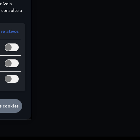
níveis
 consulte a
e ativos
s cookies