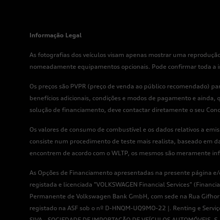
Informação Legal
As fotografias dos veículos visam apenas mostrar uma reprodução
nomeadamente equipamentos opcionais. Pode confirmar toda a info
Os preços são PVPR (preço de venda ao público recomendado) para
benefícios adicionais, condições e modos de pagamento e ainda, q
solução de financiamento, deve contactar diretamente o seu Conc
Os valores de consumo de combustível e os dados relativos a em
consiste num procedimento de teste mais realista, baseado em d
encontrem de acordo com o WLTP, os mesmos são meramente infor
As Opções de Financiamento apresentadas na presente página e/ou
registada e licenciada "VOLKSWAGEN Financial Services" (Finan
Permanente de Volkswagen Bank GmbH, com sede na Rua Gifhorne
registado na ASF sob o nº D-HNQM-UQ9MO-22 |. Renting e Serviço
SIVA - SOCIEDADE DE IMPORTAÇÃO DE VEÍCULOS AUTOMÓVEIS, S.A., e