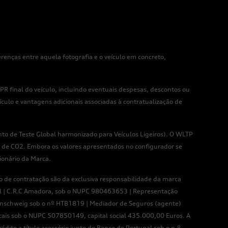
enças entre aquela fotografia e o veículo em concreto,
R final do veículo, incluindo eventuais despesas, descontos ou
culo e vantagens adicionais associadas à contratualização de
o de Teste Global harmonizado para Veículos Ligeiros). O WLTP
 de CO2. Embora os valores apresentados no configurador se
onário da Marca.
 de contratação são da exclusiva responsabilidade da marca
al | C.R.C Amadora, sob o NUPC 980463653 | Representação
nschweig sob o nº HTB1819 | Mediador de Seguros (agente)
cais sob o NUPC 507850149, capital social 435.000,00 Euros. A
to a título acessório junto do Banco de Portugal sob o n.º