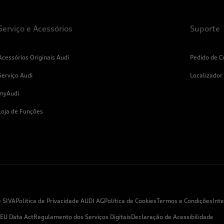
Serviço e Acessórios
Suporte
Acessórios Originais Audi
Pedido de C
Serviço Audi
Localizador
myAudi
Loja de Funções
e SIVA
Politica de Privacidade AUDI AG
Política de Cookies
Termos e Condições
Int
EU Data Act
Regulamento dos Serviços Digitais
Declaração de Acessibilidade