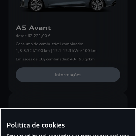
A5 Avant
desde
62.221,00 €
Consumo de combustível combinado:
1,8-8,52 l/100 km | 15,1-15,3 kWh/100 km
Emissões de CO₂ combinadas:
40-193 g/km
Informações
Política de cookies
Este site utiliza cookies próprios e de terceiros para analisar a