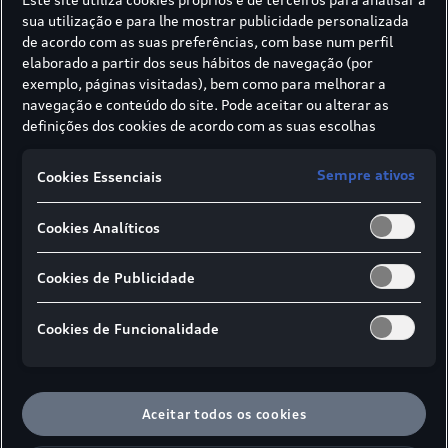
sua utilização e para lhe mostrar publicidade personalizada
de acordo com as suas preferências, com base num perfil
elaborado a partir dos seus hábitos de navegação (por
A5 Limousine
exemplo, páginas visitadas), bem como para melhorar a
desde
60.271,00 €
navegação e conteúdo do site. Pode aceitar ou alterar as
Consumo de combustível combinado:
definições dos cookies de acordo com as suas escolhas
1,7-8,52 l/100 km | 14,9-15,1 kWh/100 km
através dos botões disponíveis neste banner. Para mais
informações sobre como a SIVA recolhe e trata cookies,
Emissões de CO₂ combinadas:
39-193 g/km
Sempre ativos
Cookies Essenciais
consulte a
Política de cookies
em vigor.
Informações
Cookies Analíticos
Cookies de Publicidade
Cookies de Funcionalidade
Aceitar todos os cookies