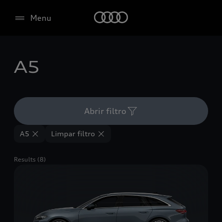
Menu
A5
Abrir filtro
A5
Limpar filtro
Results (8)