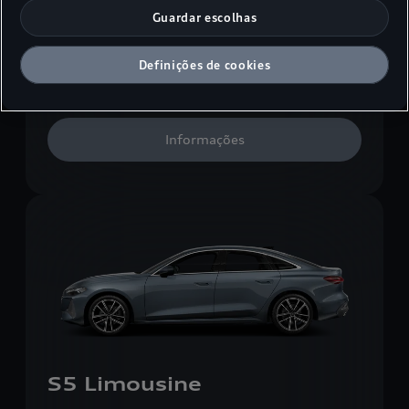
Guardar escolhas
S5 Avant
Definições de cookies
Consumo de combustível combinado:
7,8-8,52 l/100 km
Emissões de CO₂ combinadas:
176-193 g/km
Informações
S5 Limousine