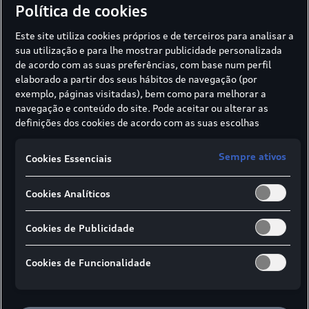
Política de cookies
Este site utiliza cookies próprios e de terceiros para analisar a
sua utilização e para lhe mostrar publicidade personalizada
de acordo com as suas preferências, com base num perfil
elaborado a partir dos seus hábitos de navegação (por
exemplo, páginas visitadas), bem como para melhorar a
Vista lateral
Vista do topo
Vista fron
navegação e conteúdo do site. Pode aceitar ou alterar as
definições dos cookies de acordo com as suas escolhas
através dos botões disponíveis neste banner. Para mais
informações sobre como a SIVA recolhe e trata cookies,
¹Amplo espaço para os ombros
Sempre ativos
Cookies Essenciais
consulte a
Política de cookies
em vigor.
²Amplo espaço para cotovelos
³Com antena de tejadilho, a altura do veículo
Cookies Analíticos
aumenta em 26 mm
*Altura máxima
Cookies de Publicidade
Especificação em milímetros
Cookies de Funcionalidade
Especificação das dimensões do peso em ordem
de marcha do veículo