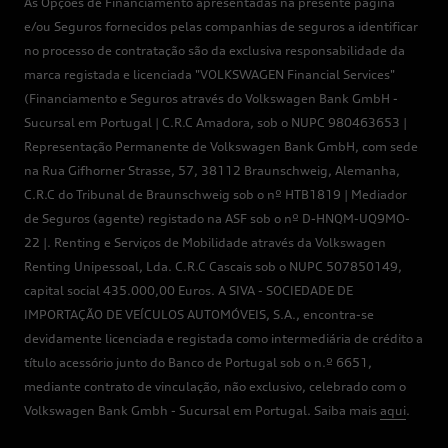
As Opções de Financiamento apresentadas na presente página
e/ou Seguros fornecidos pelas companhias de seguros a identificar
no processo de contratação são da exclusiva responsabilidade da
marca registada e licenciada "VOLKSWAGEN Financial Services"
(Financiamento e Seguros através do Volkswagen Bank GmbH -
Sucursal em Portugal | C.R.C Amadora, sob o NUPC 980463653 |
Representação Permanente de Volkswagen Bank GmbH, com sede
na Rua Gifhorner Strasse, 57, 38112 Braunschweig, Alemanha,
C.R.C do Tribunal de Braunschweig sob o nº HTB1819 | Mediador
de Seguros (agente) registado na ASF sob o nº D-HNQM-UQ9MO-
22 |. Renting e Serviços de Mobilidade através da Volkswagen
Renting Unipessoal, Lda. C.R.C Cascais sob o NUPC 507850149,
capital social 435.000,00 Euros. A SIVA - SOCIEDADE DE
IMPORTAÇÃO DE VEÍCULOS AUTOMÓVEIS, S.A., encontra-se
devidamente licenciada e registada como intermediária de crédito a
título acessório junto do Banco de Portugal sob o n.º 6651,
mediante contrato de vinculação, não exclusivo, celebrado com o
Volkswagen Bank Gmbh - Sucursal em Portugal. Saiba mais
aqui
.