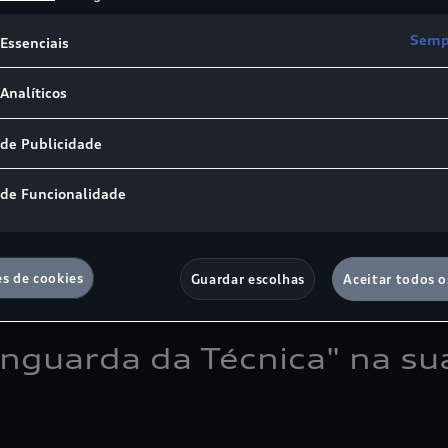
Sempr
Essenciais
Analíticos
 de Publicidade
 de Funcionalidade
es de cookies
Guardar escolhas
Aceitar todos o
anguarda da Técnica" na s