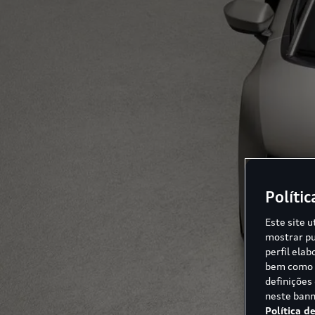
Polític
Este site u
mostrar pu
perfil ela
bem como p
definições
neste bann
Política d