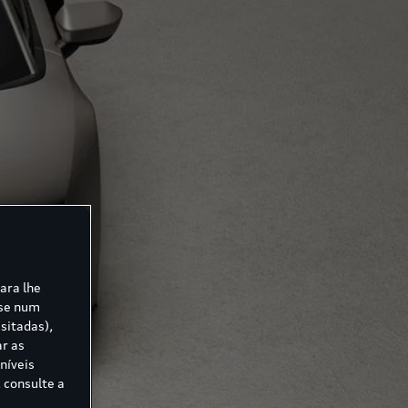
para lhe
ase num
sitadas),
ar as
níveis
 consulte a