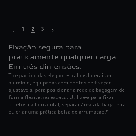
1
2
3
Fixação segura para
Um
Com
.
praticamente qualquer carga.
inc
Em três dimensões.
até
em
Tire partido das elegantes calhas laterais em
bic
a
alumínio, equipadas com pontos de fixação
adi
ajustáveis, para posicionar a rede de bagagem de
mai
forma flexível no espaço. Utilize-a para fixar
objetos na horizontal, separar áreas da bagageira
ou criar uma prática bolsa de arrumação.⁹