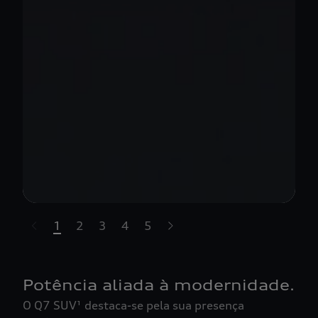
1
2
3
4
5
t-highlights.skipLinkText__
Potência aliada à modernidade.
O Q7 SUV¹ destaca-se pela sua presença