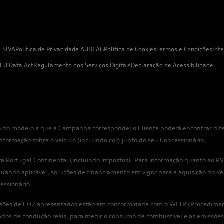
e SIVA
Politica de Privacidade AUDI AG
Política de Cookies
Termos e Condições
Int
EU Data Act
Regulamento dos Serviços Digitais
Declaração de Acessibilidade
 do modelo a que a Campanha corresponde; o Cliente poderá encontrar difer
rmação sobre o veículo (incluindo cor) junto do seu Concessionário.
 Portugal Continental (incluindo impostos). Para informação quanto ao PVP
uando aplicável, soluções de financiamento em vigor para a aquisição do Veí
essionário.
issões de CO2 apresentados estão em conformidade com o WLTP (Procediment
ados de condução reais, para medir o consumo de combustível e as emissões