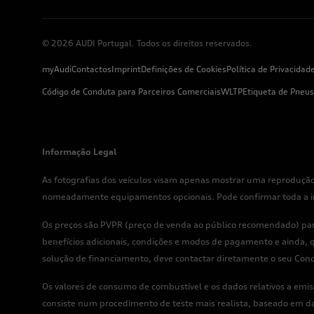
© 2026 AUDI Portugal. Todos os direitos reservados.
myAudi
Contactos
Imprint
Definições de Cookies
Política de Privacidad
Código de Conduta para Parceiros Comerciais
WLTP
Etiqueta de Pneus
Informação Legal
As fotografias dos veículos visam apenas mostrar uma reprodução
nomeadamente equipamentos opcionais. Pode confirmar toda a info
Os preços são PVPR (preço de venda ao público recomendado) para
benefícios adicionais, condições e modos de pagamento e ainda, q
solução de financiamento, deve contactar diretamente o seu Conc
Os valores de consumo de combustível e os dados relativos a em
consiste num procedimento de teste mais realista, baseado em d