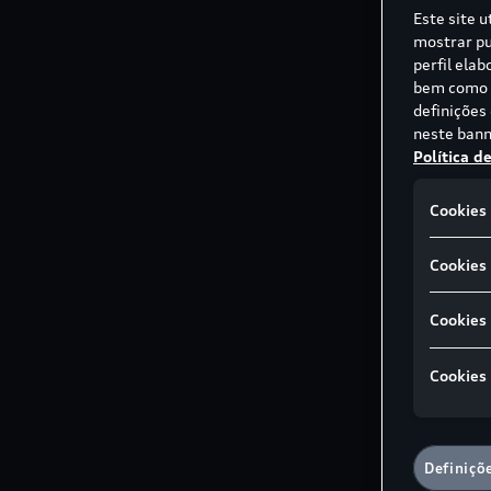
Este site u
mostrar pu
perfil ela
bem como p
definições
neste bann
Política d
Cookies 
Cookies 
Cookies
Cookies
Definiçõ