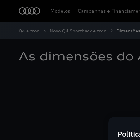
Modelos
Campanhas e Financiame
Q4 e-tron
Novo Q4 Sportback e-tron
Dimensõe
As dimensões do 
Polític