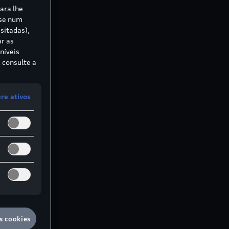
para lhe
ase num
sitadas),
ar as
níveis
 consulte a
e ativos
s cookies