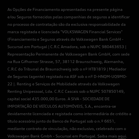
As Opções de Financiamento apresentadas na presente página
e/ou Seguros fornecidos pelas companhias de seguros a identificar
no processo de contratação são da exclusiva responsabilidade da
marca registada e licenciada "VOLKSWAGEN Financial Services"
(Financiamento e Seguros através do Volkswagen Bank GmbH -
Sucursal em Portugal | C.R.C Amadora, sob o NUPC 980463653 |
Representação Permanente de Volkswagen Bank GmbH, com sede
na Rua Gifhorner Strasse, 57, 38112 Braunschweig, Alemanha,
C.R.C do Tribunal de Braunschweig sob o nº HTB1819 | Mediador
de Seguros (agente) registado na ASF sob o nº D-HNQM-UQ9MO-
22 |. Renting e Serviços de Mobilidade através da Volkswagen
Renting Unipessoal, Lda. C.R.C Cascais sob o NUPC 507850149,
capital social 435.000,00 Euros. A SIVA - SOCIEDADE DE
IMPORTAÇÃO DE VEÍCULOS AUTOMÓVEIS, S.A., encontra-se
devidamente licenciada e registada como intermediária de crédito a
título acessório junto do Banco de Portugal sob o n.º 6651,
mediante contrato de vinculação, não exclusivo, celebrado com o
Volkswagen Bank Gmbh - Sucursal em Portugal. Saiba mais
aqui
.