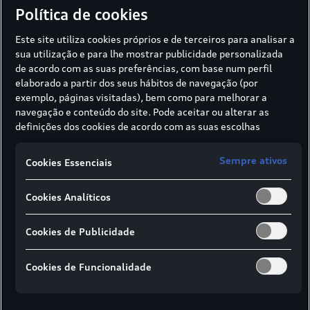
Política de cookies
Este site utiliza cookies próprios e de terceiros para analisar a
sua utilização e para lhe mostrar publicidade personalizada
de acordo com as suas preferências, com base num perfil
Vista lateral
Vista superior
Vista fro
elaborado a partir dos seus hábitos de navegação (por
exemplo, páginas visitadas), bem como para melhorar a
navegação e conteúdo do site. Pode aceitar ou alterar as
definições dos cookies de acordo com as suas escolhas
¹Amplo espaço para os ombros
através dos botões disponíveis neste banner. Para mais
informações sobre como a SIVA recolhe e trata cookies,
²Amplo espaço para os cotovelos
Sempre ativos
Cookies Essenciais
consulte a
Política de cookies
em vigor.
³Espaço máximo de cabeça
Cookies Analíticos
Dimensões em milímetros
Especificação das dimensões para o peso em
Cookies de Publicidade
ordem de marcha do veículo
Os valores fornecidos são valores nominais
Cookies de Funcionalidade
determinados com base nos dados. Baseiam-se
em dados disponíveis no momento da