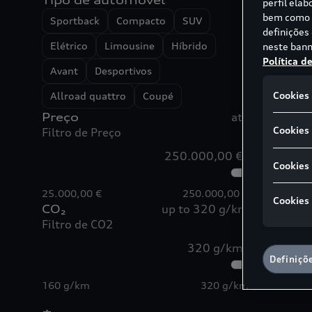
Tipo de automóvel
perfil ela
bem como p
Sportback
Compacto
SUV
definições
Elétrico
Limousine
Híbrido
neste bann
Política d
Avant
Desportivos
Cookies 
Allroad quattro
Coupé
Preço
até
Cookies 
Filtro de Preço
250.000,00 €
Cookies
25.000,00 €
250.000,00 €
Cookies
CO₂
up to 320 g/km
Filtro de CO2
320 g/km
Definiçõ
160 g/km
320 g/km