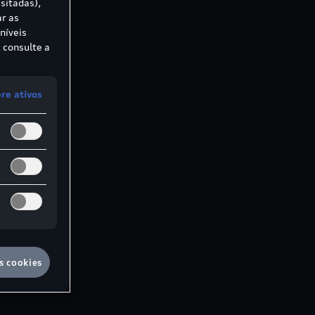
sitadas),
ar as
níveis
 consulte a
e ativos
s cookies