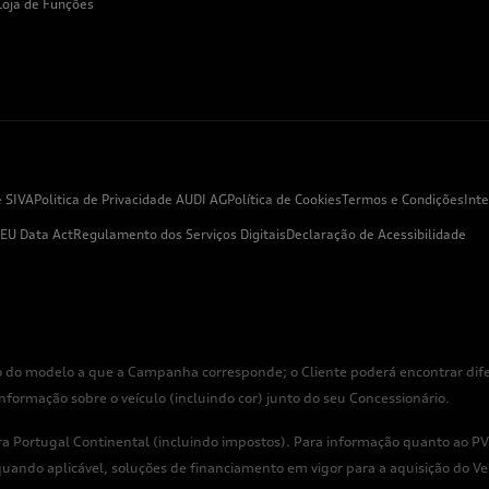
Loja de Funções
e SIVA
Politica de Privacidade AUDI AG
Política de Cookies
Termos e Condições
Int
EU Data Act
Regulamento dos Serviços Digitais
Declaração de Acessibilidade
 do modelo a que a Campanha corresponde; o Cliente poderá encontrar difer
rmação sobre o veículo (incluindo cor) junto do seu Concessionário.
 Portugal Continental (incluindo impostos). Para informação quanto ao PVP
uando aplicável, soluções de financiamento em vigor para a aquisição do Veí