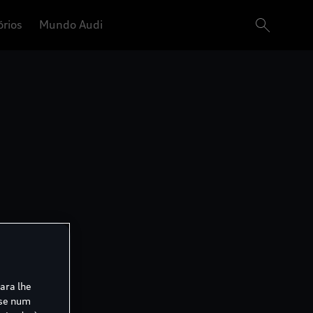
órios
Mundo Audi
para lhe
ase num