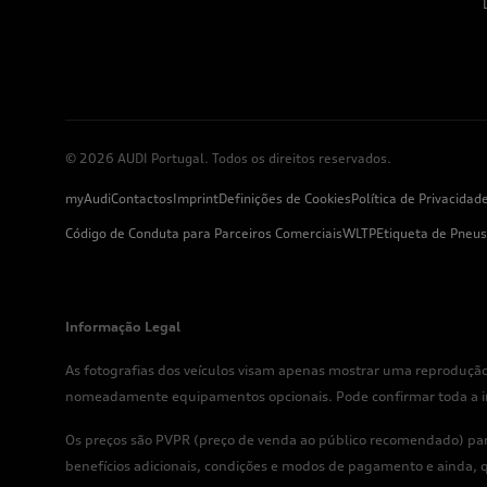
© 2026 AUDI Portugal. Todos os direitos reservados.
myAudi
Contactos
Imprint
Definições de Cookies
Política de Privacidad
Código de Conduta para Parceiros Comerciais
WLTP
Etiqueta de Pneus
Informação Legal
As fotografias dos veículos visam apenas mostrar uma reprodução
nomeadamente equipamentos opcionais. Pode confirmar toda a info
Os preços são PVPR (preço de venda ao público recomendado) para
benefícios adicionais, condições e modos de pagamento e ainda, q