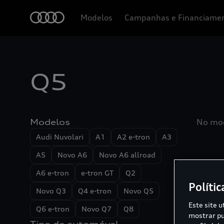
Modelos
Campanhas e Financiame
Q5
Modelos
No mod
Audi Nuvolari
A1
A2 e-tron
A3
A5
Novo A6
Novo A6 allroad
A6 e-tron
e-tron GT
Q2
Polític
Novo Q3
Q4 e-tron
Novo Q5
Este site u
Q6 e-tron
Novo Q7
Q8
mostrar pu