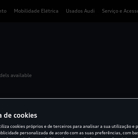
nto
Mobilidade Elétrica
Usados Audi
Serviço e Acess
els available
a de cookies
tiliza cookies próprios e de terceiros para analisar a sua utilização e 
blicidade personalizada de acordo com as suas preferências, com b