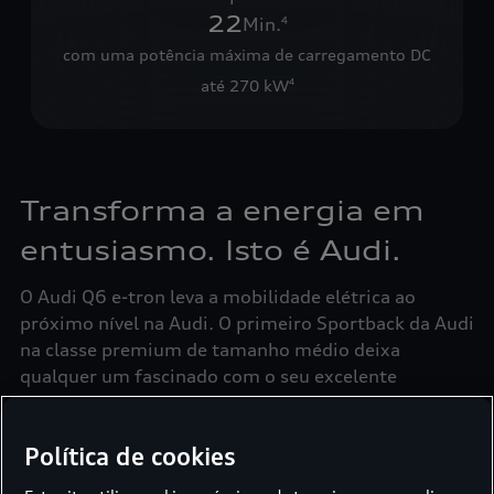
22
Min.
4
com uma potência máxima de carregamento DC
até 270 kW
4
Transforma a energia em
entusiasmo. Isto é Audi.
O Audi Q6 e-tron leva a mobilidade elétrica ao
próximo nível na Audi. O primeiro Sportback da Audi
na classe premium de tamanho médio deixa
qualquer um fascinado com o seu excelente
desempenho elétrico, design progressivo e interior
digital. Escolha entre o modelo de entrada de gama
Política de cookies
Audi Q6 Sportback e-tron
, o Audi Q6 Sportback e-
5
tron performance
com tração traseira ou o Audi Q6
1