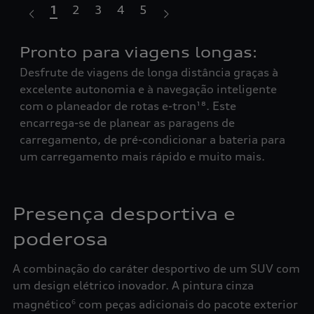
1
2
3
4
5
Pronto para viagens longas:
Ga
Desfrute de viagens de longa distância graças à
re
excelente autonomia e à navegação inteligente
Com
 com
com o planeador de rotas e-tron¹⁸. Este
rec
encarrega-se de planear as paragens de
tra
carregamento, de pré-condicionar a bateria para
ati
um carregamento mais rápido e muito mais.
gra
ou 
ajus
Presença desportiva e
poderosa
A combinação do caráter desportivo de um SUV com
um design elétrico inovador. A pintura cinza
magnético
com peças adicionais do pacote exterior
6