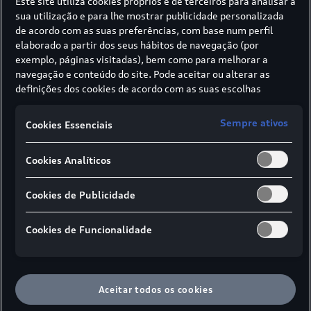
Este site utiliza cookies próprios e de terceiros para analisar a
Sportback e-tron quattro
com tração integral.
2
sua utilização e para lhe mostrar publicidade personalizada
de acordo com as suas preferências, com base num perfil
elaborado a partir dos seus hábitos de navegação (por
exemplo, páginas visitadas), bem como para melhorar a
navegação e conteúdo do site. Pode aceitar ou alterar as
definições dos cookies de acordo com as suas escolhas
através dos botões disponíveis neste banner. Para mais
informações sobre como a SIVA recolhe e trata cookies,
Sempre ativos
Cookies Essenciais
consulte a
Política de cookies
em vigor.
Cookies Analíticos
Cookies de Publicidade
Cookies de Funcionalidade
Aceitar todos os cookies