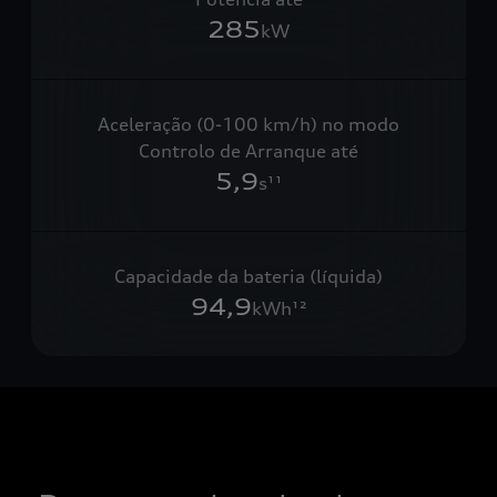
285
kW
Aceleração (0-100 km/h) no modo
Controlo de Arranque até
5,9
s¹¹
Capacidade da bateria (líquida)
94,9
kWh¹²