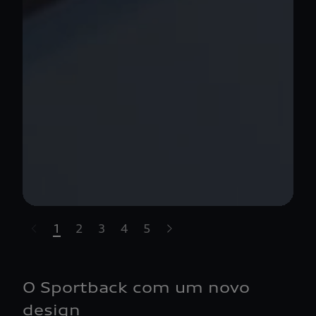
1
2
3
4
5
t-highlights.skipLinkText__
O Sportback com um novo
design