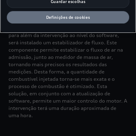
Guardar escolhas
Atualização de Software e
adaptação do hardware
Definições de cookies
No caso do motor de 1.6 litros do tipo EA189,
para além da intervenção ao nível do software,
será instalado um estabilizador de fluxo. Este
componente permite estabilizar o fluxo de ar na
admissão, junto ao medidor de massa de ar,
tornando mais precisos os resultados das
medições. Desta forma, a quantidade de
combustível injetada torna-se mais exata e o
processo de combustão é otimizado. Esta
solução, em conjunto com a atualização de
software, permite um maior controlo do motor. A
intervenção terá uma duração aproximada de
uma hora.