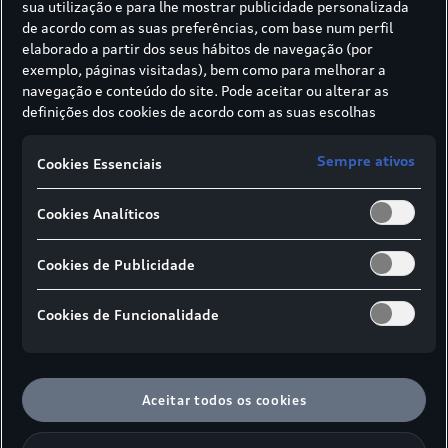
sua utilização e para lhe mostrar publicidade personalizada
de acordo com as suas preferências, com base num perfil
A solução:
elaborado a partir dos seus hábitos de navegação (por
exemplo, páginas visitadas), bem como para melhorar a
navegação e conteúdo do site. Pode aceitar ou alterar as
definições dos cookies de acordo com as suas escolhas
Motor 2.0 TDI (EA189) -
através dos botões disponíveis neste banner. Para mais
Atualização de Software
informações sobre como a SIVA recolhe e trata cookies,
Sempre ativos
Cookies Essenciais
consulte a
Política de cookies
em vigor.
A VOLKSWAGEN AG desenvolveu uma solução de
Cookies Analíticos
software para o motor 2.0 TDI do tipo EA189. A
atualização do software do veículo será efetuada
Cookies de Publicidade
por pessoal qualificado, com recurso a um
equipamento de diagnóstico. Esta intervenção
permitirá melhorar o controlo do motor. A
Cookies de Funcionalidade
operação terá uma duração aproximada de uma
hora.
Aceitar todos os cookies
Motor 1.6 TDI (EA189) -