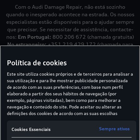
Com o Audi Damage Repair, não está sozinho
quando o inesperado acontece na estrada. Os nossos
especialistas estão disponíveis para o ajudar sempre
que precisar. Se necessitar de assistência, contacte-
nos:
Em Portugal:
800 206 672 (chamada gratuita)
No estrangeiro:
+351 219 429 172 (chamada para
a rede fixa nacional) ou contacte o seu Reparador
Autorizado Audi através da aplicação
myAudi
.
Política de cookies
Este site utiliza cookies próprios e de terceiros para analisar a
sua utilização e para lhe mostrar publicidade personalizada
de acordo com as suas preferências, com base num perfil
Entre em contacto. Com o
elaborado a partir dos seus hábitos de navegação (por
exemplo, páginas visitadas), bem como para melhorar a
toque de um botão.
navegação e conteúdo do site. Pode aceitar ou alterar as
definições dos cookies de acordo com as suas escolhas
Em caso de pequeno acidente ou avaria, a sua
através dos botões disponíveis neste banner. Para mais
segurança e tranquilidade são a nossa principal
informações sobre como a SIVA recolhe e trata cookies,
Sempre ativos
Cookies Essenciais
prioridade.
consulte a
Política de cookies
em vigor.