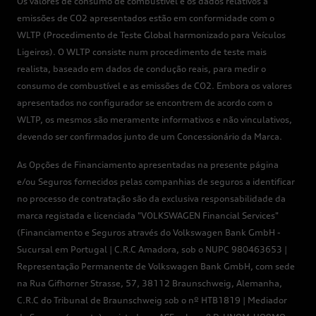
Os valores de consumo de combustível e os dados relativos a
emissões de CO2 apresentados estão em conformidade com o
WLTP (Procedimento de Teste Global harmonizado para Veículos
Ligeiros). O WLTP consiste num procedimento de teste mais
realista, baseado em dados de condução reais, para medir o
consumo de combustível e as emissões de CO2. Embora os valores
apresentados no configurador se encontrem de acordo com o
WLTP, os mesmos são meramente informativos e não vinculativos,
devendo ser confirmados junto de um Concessionário da Marca.
As Opções de Financiamento apresentadas na presente página
e/ou Seguros fornecidos pelas companhias de seguros a identificar
no processo de contratação são da exclusiva responsabilidade da
marca registada e licenciada "VOLKSWAGEN Financial Services"
(Financiamento e Seguros através do Volkswagen Bank GmbH -
Sucursal em Portugal | C.R.C Amadora, sob o NUPC 980463653 |
Representação Permanente de Volkswagen Bank GmbH, com sede
na Rua Gifhorner Strasse, 57, 38112 Braunschweig, Alemanha,
C.R.C do Tribunal de Braunschweig sob o nº HTB1819 | Mediador