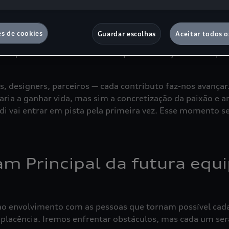
 motorizado – se não mesmo de todo o desporto. O objeti
ntalidade de melhoria contínua.”
es de cookies
Guardar escolhas
Aceitar todos o
os que existem. Tornar-se campeão é uma jornada de prog
s, designers, parceiros — cada contributo faz-nos avança
a a ganhar vida, mas sim a concretização da paixão e am
 vai entrar em pista pela primeira vez. Esse momento será
m Principal da futura equi
ao envolvimento com as pessoas que tornam possível cada 
omplacência. Iremos enfrentar obstáculos, mas cada um 