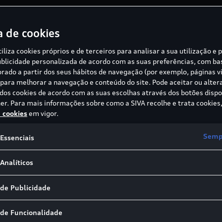
 Audi
a de cookies
ior. Representa o próximo passo na renovação da empresa
tiliza cookies próprios e de terceiros para analisar a sua utilização e 
. O sucesso exige desempenho, precisão e trabalho em eq
blicidade personalizada de acordo com as suas preferências, com b
um catalisador de mudança rumo a uma Audi mais ágil, rá
borado a partir dos seus hábitos de navegação (por exemplo, páginas vi
ara melhorar a navegação e conteúdo do site. Pode aceitar ou alter
, a entrada da Audi assenta numa lógica muito clara. O t
 dos cookies de acordo com as suas escolhas através dos botões dispo
ce uma visibilidade da Marca incomparável. Isto abre nov
er. Para mais informações sobre como a SIVA recolhe e trata cookies,
ave: os EUA, a Europa e a China.”
e cookies
em vigor.
meçar, mas o desporto motorizado sempre fez parte da no
Sempr
Essenciais
rismo, ralis e conquistas com tecnologia híbrida nas 24
a entrou apenas para competir, mas sim com o objetivo de
Analíticos
 de Publicidade
 de Funcionalidade
 Audi F1 Project