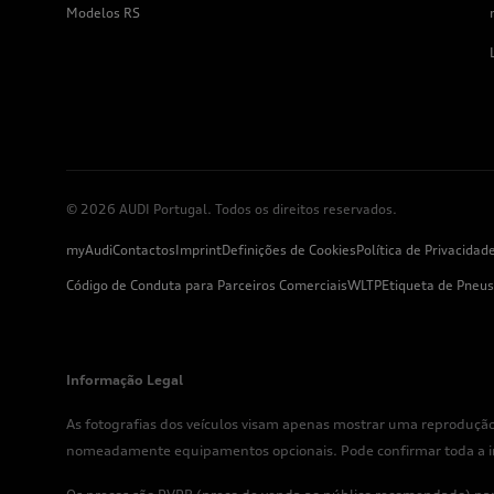
Modelos RS
© 2026 AUDI Portugal. Todos os direitos reservados.
myAudi
Contactos
Imprint
Definições de Cookies
Política de Privacidad
Código de Conduta para Parceiros Comerciais
WLTP
Etiqueta de Pneus
Informação Legal
As fotografias dos veículos visam apenas mostrar uma reprodução
nomeadamente equipamentos opcionais. Pode confirmar toda a info