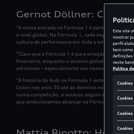
Gernot Döllner: CEO da
Polític
“A nossa entrada na Fórmula 1 é parte de algo ma
Este site u
a nível global. Na Fórmula 1, cada segundo conta
mostrar pu
cultura de performance em toda a empresa e será 
perfil ela
bem como p
“Claro que a Fórmula 1 é pura emoção. No entanto
definições
financeira, enquanto o alcance global da F1 ofere
neste bann
adicionais – especialmente nos nossos mercados-ch
Política d
“A história da Audi na Fórmula 1 está apenas a co
Cookies 
Union nos anos 30 até ao domínio nos carros de tu
numa competição, o sucesso seguiu-se. A Audi nunc
Cookies 
que ambicionamos alcançar na Fórmula 1.”
Cookies
Cookies
Mattia Binotto: Head of