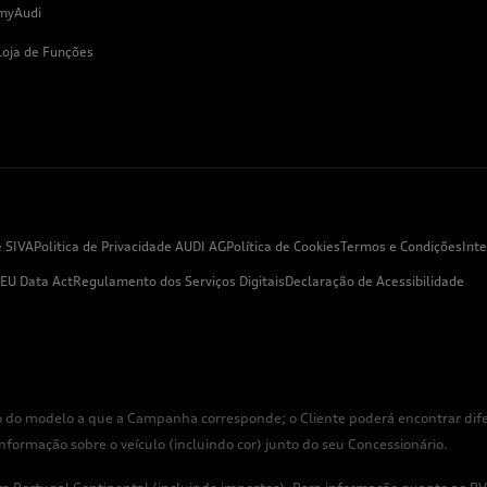
myAudi
Loja de Funções
e SIVA
Politica de Privacidade AUDI AG
Política de Cookies
Termos e Condições
Int
EU Data Act
Regulamento dos Serviços Digitais
Declaração de Acessibilidade
 do modelo a que a Campanha corresponde; o Cliente poderá encontrar difer
rmação sobre o veículo (incluindo cor) junto do seu Concessionário.