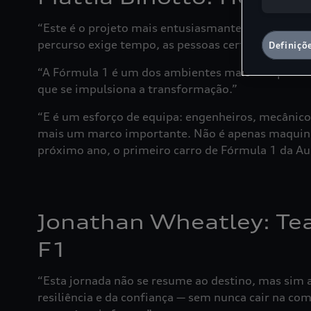
“Este é o projeto mais entusiasmante do desporto
percurso exige tempo, as pessoas certas e uma me
Definiçõ
“A Fórmula 1 é um dos ambientes mais competitiv
que se impulsiona a transformação.”
“E é um esforço de equipa: engenheiros, mecânico
mais um marco importante. Não é apenas maquinari
próximo ano, o primeiro carro de Fórmula 1 da Audi
Jonathan Wheatley: Tea
F1
“Esta jornada não se resume ao destino, mas sim 
resiliência e da confiança — sem nunca cair na c