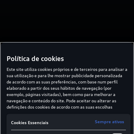
Política de cookies
Design e equipamento
Este site utiliza cookies próprios e de terceiros para analisar a
sua utilização e para lhe mostrar publicidade personalizada
de acordo com as suas preferências, com base num perfil
Design e Equipamento
elaborado a partir dos seus hábitos de navegação (por
exemplo, páginas visitadas), bem como para melhorar a
navegação e conteúdo do site. Pode aceitar ou alterar as
Extremamente amplo.
definições dos cookies de acordo com as suas escolhas
através dos botões disponíveis neste banner. Para mais
O Audi RS 5 Avant¹ impressiona com presença
informações sobre como a SIVA recolhe e trata cookies,
Sempre ativos
Cookies Essenciais
consulte a
Política de cookies
em vigor.
confiante e detalhes desportivos até ao interior.