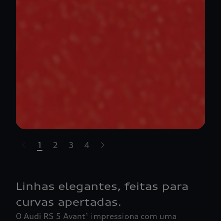
1
2
3
4
t-highlights.skipLinkText__
Linhas elegantes, feitas para
curvas apertadas.
O Audi RS 5 Avant¹ impressiona com uma