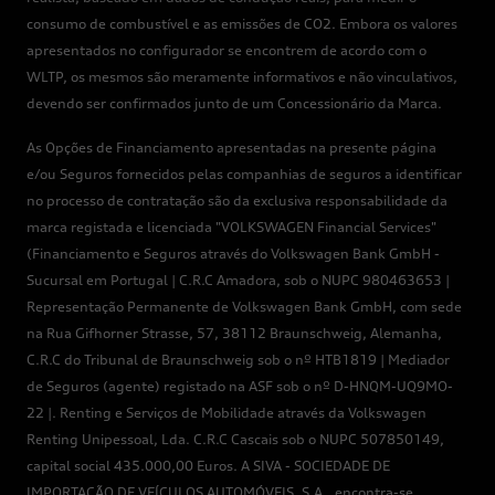
consumo de combustível e as emissões de CO2. Embora os valores
apresentados no configurador se encontrem de acordo com o
WLTP, os mesmos são meramente informativos e não vinculativos,
devendo ser confirmados junto de um Concessionário da Marca.
As Opções de Financiamento apresentadas na presente página
e/ou Seguros fornecidos pelas companhias de seguros a identificar
no processo de contratação são da exclusiva responsabilidade da
marca registada e licenciada "VOLKSWAGEN Financial Services"
(Financiamento e Seguros através do Volkswagen Bank GmbH -
Sucursal em Portugal | C.R.C Amadora, sob o NUPC 980463653 |
Representação Permanente de Volkswagen Bank GmbH, com sede
na Rua Gifhorner Strasse, 57, 38112 Braunschweig, Alemanha,
C.R.C do Tribunal de Braunschweig sob o nº HTB1819 | Mediador
de Seguros (agente) registado na ASF sob o nº D-HNQM-UQ9MO-
22 |. Renting e Serviços de Mobilidade através da Volkswagen
Renting Unipessoal, Lda. C.R.C Cascais sob o NUPC 507850149,
capital social 435.000,00 Euros. A SIVA - SOCIEDADE DE
IMPORTAÇÃO DE VEÍCULOS AUTOMÓVEIS, S.A., encontra-se