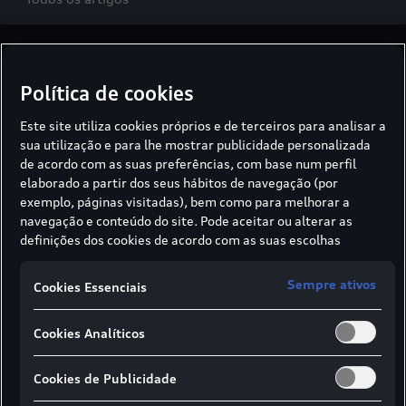
Futuro
Política de cookies
Audi activesphere concept: Um
companheiro para um estilo de vida
Este site utiliza cookies próprios e de terceiros para analisar a
sua utilização e para lhe mostrar publicidade personalizada
ativo​
de acordo com as suas preferências, com base num perfil
O quarto concept car Sphere da Audi é um
elaborado a partir dos seus hábitos de navegação (por
coupé crossover versátil com tração quattro e
exemplo, páginas visitadas), bem como para melhorar a
navegação e conteúdo do site. Pode aceitar ou alterar as
um conceito inovador de interação.​
definições dos cookies de acordo com as suas escolhas
através dos botões disponíveis neste banner. Para mais
Futuro
informações sobre como a SIVA recolhe e trata cookies,
Sempre ativos
Cookies Essenciais
Cybertech vs. Humanidade?​
consulte a
Política de cookies
em vigor.
Tristan Harris dedica-se a sensibilizar o
Cookies Analíticos
público para um uso mais consciente das
redes sociais e da inteligência artificial. Uma
Cookies de Publicidade
visita digital.