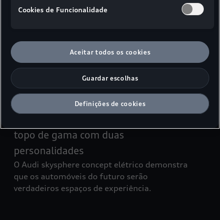
Cookies de Funcionalidade
Futuro
Seja bem-vindo à sala de relaxamento
Com o Use Case “Health", pode ser
Aceitar todos os cookies
selecionado um programa de bem-estar no
Audi urbansphere concept1 que transforma o
Guardar escolhas
veículo num espaço especial de relaxamento.
Definições de cookies
Futuro
Audi skysphere concept: Roadster
topo de gama com duas
personalidades
O Audi skysphere concept elétrico demonstra
que os automóveis do futuro serão
verdadeiros espaços de experiência.