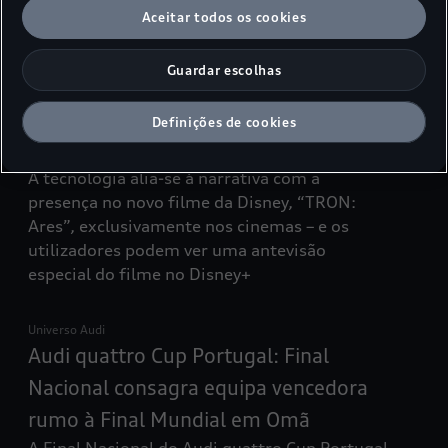
e a sua aposta em soluções eletrificadas.
Aceitar todos os cookies
Universo Audi
Guardar escolhas
Audi integra Disney+ nos seus veículos
e entra na “Grid” no filme “TRON:
Definições de cookies
Ares”
A tecnologia alia-se à narrativa com a
presença no novo filme da Disney, “TRON:
Ares”, exclusivamente nos cinemas – e os
utilizadores podem ver uma antevisão
especial do filme no Disney+
Universo Audi
Audi quattro Cup Portugal: Final
Nacional consagra equipa vencedora
rumo à Final Mundial em Omã