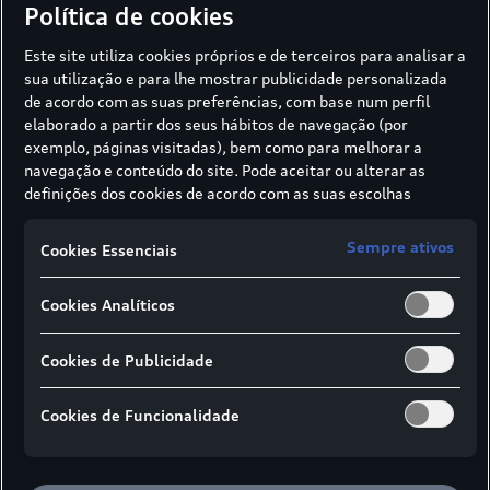
Política de cookies
Corporate Golf Challenge Portugal
Este site utiliza cookies próprios e de terceiros para analisar a
pelo 7º ano consecutivo
sua utilização e para lhe mostrar publicidade personalizada
A Audi renova, pelo sétimo ano consecutivo, a
de acordo com as suas preferências, com base num perfil
parceria com o World Corporate Golf
elaborado a partir dos seus hábitos de navegação (por
Challenge Portugal (WCGC), reforçando a
exemplo, páginas visitadas), bem como para melhorar a
navegação e conteúdo do site. Pode aceitar ou alterar as
ligação da Marca ao universo do golfe e a um
definições dos cookies de acordo com as suas escolhas
dos mais relevantes circuitos de golfe
através dos botões disponíveis neste banner. Para mais
empresarial a nível nacional.
informações sobre como a SIVA recolhe e trata cookies,
Sempre ativos
Cookies Essenciais
consulte a
Política de cookies
em vigor.
Universo Audi
Cookies Analíticos
Audi nos Fleet Awards Portugal 2025:
A5 Avant e-hybrid e A6 Avant e-tron
Cookies de Publicidade
premiados
Vencedor no 2.º e 3.º escalão da Tributação
Cookies de Funcionalidade
Autónoma - prémios reforçam o
posicionamento da Audi no canal empresarial