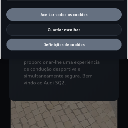
Aceitar todos os cookies
Potente e
Guardar escolhas
confiante
O SQ2 é o modelo de topo da
Definições de cookies
família de motorizações do Audi
Q2. Este SUV compacto irá
proporcionar-lhe uma experiência
de condução desportiva e
simultaneamente segura. Bem
vindo ao Audi SQ2.