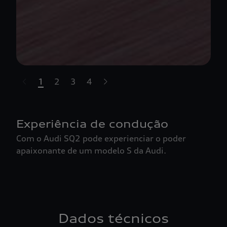
1
2
3
4
t-highlights.skipLinkText__
Experiência de condução
Com o Audi SQ2 pode experienciar o poder
apaixonante de um modelo S da Audi.
Dados técnicos