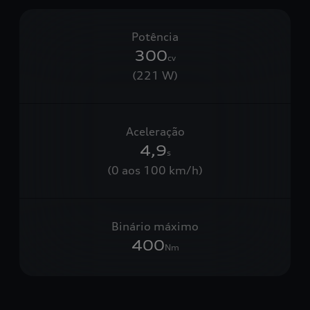
Potência
300
cv
(221 W)
Aceleração
4,9
s
(0 aos 100 km/h)
Binário máximo
400
Nm