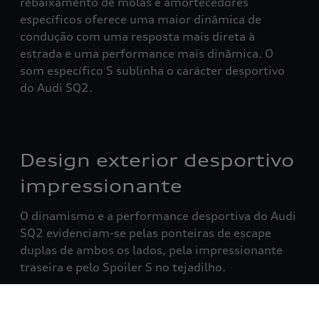
rebaixamento de molas e amortecedores
específicos oferece uma maior dinâmica de
condução com uma resposta mais direta à
estrada e uma performance mais dinâmica. O
som específico S sublinha o carácter desportivo
do Audi SQ2.
Design exterior desportivo
impressionante
O dinamismo e a performance desportiva do Audi
SQ2 evidenciam-se pelas ponteiras de escape
duplas de ambos os lados, pela impressionante
traseira e pelo Spoiler S no tejadilho.