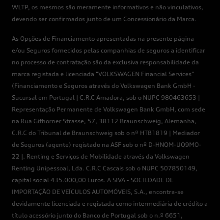
WLTP, os mesmos são meramente informativos e não vinculativos,
devendo ser confirmados junto de um Concessionário da Marca.
As Opções de Financiamento apresentadas na presente página
e/ou Seguros fornecidos pelas companhias de seguros a identificar
no processo de contratação são da exclusiva responsabilidade da
marca registada e licenciada "VOLKSWAGEN Financial Services"
(Financiamento e Seguros através do Volkswagen Bank GmbH -
Sucursal em Portugal | C.R.C Amadora, sob o NUPC 980463653 |
Representação Permanente de Volkswagen Bank GmbH, com sede
na Rua Gifhorner Strasse, 57, 38112 Braunschweig, Alemanha,
C.R.C do Tribunal de Braunschweig sob o nº HTB1819 | Mediador
de Seguros (agente) registado na ASF sob o nº D-HNQM-UQ9MO-
22 |. Renting e Serviços de Mobilidade através da Volkswagen
Renting Unipessoal, Lda. C.R.C Cascais sob o NUPC 507850149,
capital social 435.000,00 Euros. A SIVA - SOCIEDADE DE
IMPORTAÇÃO DE VEÍCULOS AUTOMÓVEIS, S.A., encontra-se
devidamente licenciada e registada como intermediária de crédito a
título acessório junto do Banco de Portugal sob o n.º 6651,