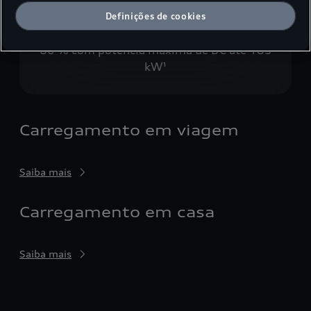
27
min.
1,6
Definições de cookies
Capacidade carregamento de 10 % para
80 % com potência máxima de DC até 185
kW¹
Carregamento em viagem
Saiba mais
Carregamento em casa
Saiba mais