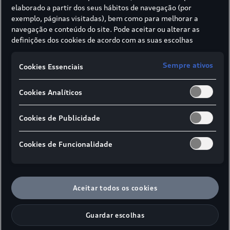
elaborado a partir dos seus hábitos de navegação (por
Chegar sem recarregar. Até
exemplo, páginas visitadas), bem como para melhorar a
navegação e conteúdo do site. Pode aceitar ou alterar as
578
definições dos cookies de acordo com as suas escolhas
km (WLTP)
4,5
através dos botões disponíveis neste banner. Para mais
Autonomia elétrica
informações sobre como a SIVA recolhe e trata cookies,
Sempre ativos
Cookies Essenciais
consulte a
Política de cookies
em vigor.
Cookies Analíticos
Carregar rapidamente, continuar a
viagem. Até
Cookies de Publicidade
180
km
6
Cookies de Funcionalidade
Autonomia recarregada em 10 minutos¹
com potência máxima de carregamento
DC até 185 kW¹
Aceitar todos os cookies
Sair do veículo, respirar fundo, recarregar.
Guardar escolhas