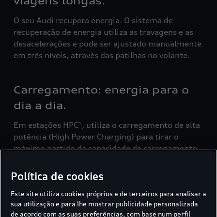
viagens longas.
O seu Audi recupera energia. O sistema de
recuperação de energia utiliza as travagens e as
desacelerações e pode ser ajustado manualmente
em três níveis, através das patilhas no volante.
Carregamento: energia para o
dia a dia.
Em estações HPC¹, utiliza o carregamento de alta
potência (High Power Charging) para tirar o
máximo partido da capacidade de carregamento
do seu Audi totalmente elétrico. Com o Plug &
Charge², basta ligar o cabo e carregar de forma
Política de cookies
cómoda - sem cartão nem aplicação.
Este site utiliza cookies próprios e de terceiros para analisar a
sua utilização e para lhe mostrar publicidade personalizada
de acordo com as suas preferências, com base num perfil