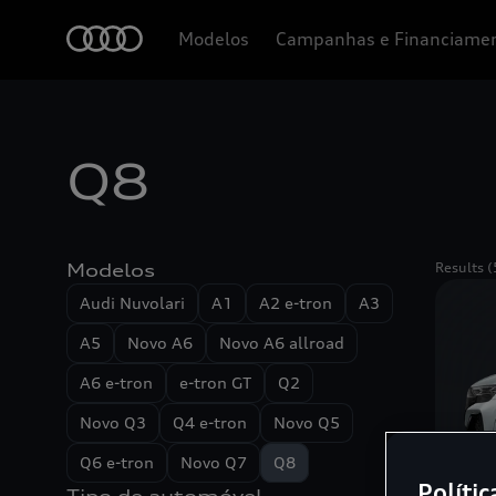
Modelos
Campanhas e Financiame
Q8
Modelos
Results (
Audi Nuvolari
A1
A2 e-tron
A3
A5
Novo A6
Novo A6 allroad
A6 e-tron
e-tron GT
Q2
Novo Q3
Q4 e-tron
Novo Q5
Q6 e-tron
Novo Q7
Q8
Polític