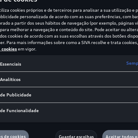
8
S
tiliza cookies próprios e de terceiros para analisar a sua utilização e 
blicidade personalizada de acordo com as suas preferências, com b
de
113.323,00 €
Con
borado a partir dos seus hábitos de navegação (por exemplo, páginas vi
umo de combustível combinado:
Emi
ara melhorar a navegação e conteúdo do site. Pode aceitar ou alter
8,39 l/100 km | 18,9-19,0 kWh/100 km
 dos cookies de acordo com as suas escolhas através dos botões dispo
sões de CO₂ combinadas:
87-220 g/km
er. Para mais informações sobre como a SIVA recolhe e trata cookies,
e cookies
em vigor.
Informações
Sempr
Essenciais
Analíticos
 de Publicidade
 de Funcionalidade
es de cookies
Guardar escolhas
Aceitar todos o