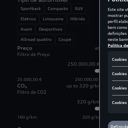
Tipo de automóvel
Q
Sportback
Compacto
SUV
Este site u
mostrar pu
des
Elétrico
Limousine
Híbrido
perfil ela
Cons
bem como p
Avant
Desportivos
3,8-
definições
Emis
neste bann
Allroad quattro
Coupé
Política d
Preço
até
Filtro de Preço
Cookies 
250.000,00 €
Cookies 
25.000,00 €
250.000,00 €
CO₂
up to 320 g/km
Cookies
Filtro de CO2
320 g/km
Cookies
160 g/km
320 g/km
Definiçõ