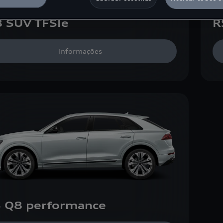
 SUV TFSIe
R
Informações
 Q8 performance