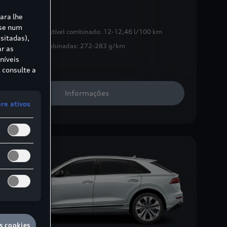
Q8
para lhe
ase num
sumo de combustível combinado:
12-12,46 l/100 km
sitadas),
ssões de CO₂ combinadas:
272-283 g/km
ar as
níveis
 consulte a
Informações
e ativos
s cookies