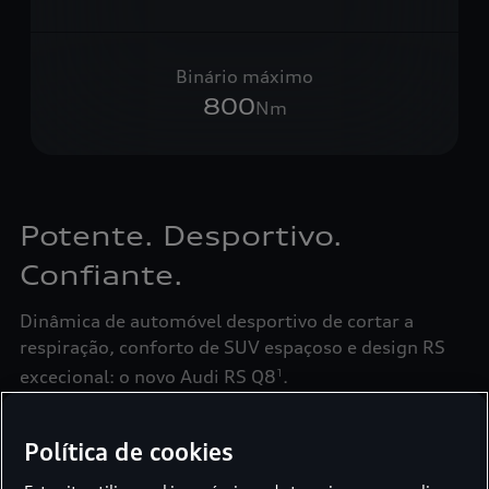
Binário máximo
800
Nm
Potente. Desportivo.
Confiante.
Dinâmica de automóvel desportivo de cortar a
respiração, conforto de SUV espaçoso e design RS
excecional: o novo Audi RS Q8
.
1
Política de cookies