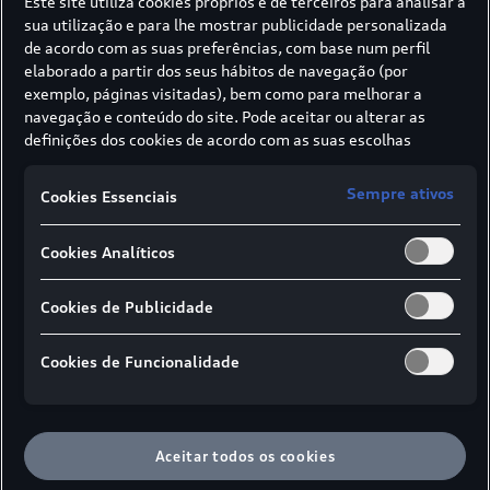
Este site utiliza cookies próprios e de terceiros para analisar a
sua utilização e para lhe mostrar publicidade personalizada
de acordo com as suas preferências, com base num perfil
elaborado a partir dos seus hábitos de navegação (por
exemplo, páginas visitadas), bem como para melhorar a
navegação e conteúdo do site. Pode aceitar ou alterar as
definições dos cookies de acordo com as suas escolhas
através dos botões disponíveis neste banner. Para mais
informações sobre como a SIVA recolhe e trata cookies,
Sempre ativos
Cookies Essenciais
consulte a
Política de cookies
em vigor.
Cookies Analíticos
Energia durante o dia
Cookies de Publicidade
A velocidade máxima é de 305 km/h
. No entanto,
3
pode sentir o som do motor V8 mesmo nas viagens
Cookies de Funcionalidade
diárias - bem como a elevada dinâmica de condução
proporcionada pela tração integral quattro com
diferencial desportivo.
Aceitar todos os cookies