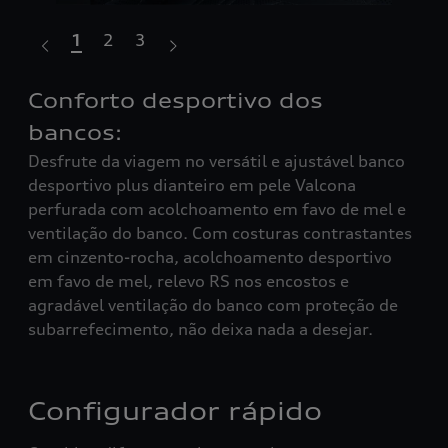
1
2
3
:
Conforto desportivo dos
In
om
bancos:
vi
Desfrute da viagem no versátil e ajustável banco
No 
desportivo plus dianteiro em pele Valcona
Aud
com
perfurada com acolchoamento em favo de mel e
pol
a
ventilação do banco. Com costuras contrastantes
par
em cinzento-rocha, acolchoamento desportivo
uma
em favo de mel, relevo RS nos encostos e
um 
agradável ventilação do banco com proteção de
ind
subarrefecimento, não deixa nada a desejar.
cen
Configurador rápido