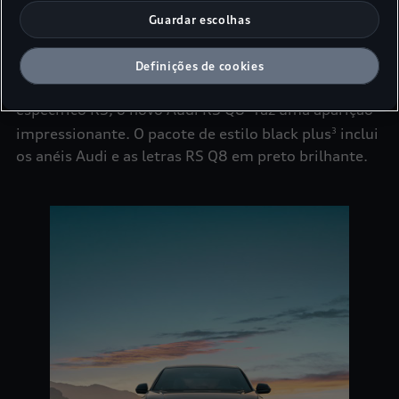
Guardar escolhas
Presença imponente
Definições de cookies
Em efeito pérola cinzento Daytona
e com design
3
específico RS, o novo Audi RS Q8
faz uma aparição
1
impressionante. O pacote de estilo black plus
inclui
3
os anéis Audi e as letras RS Q8 em preto brilhante.