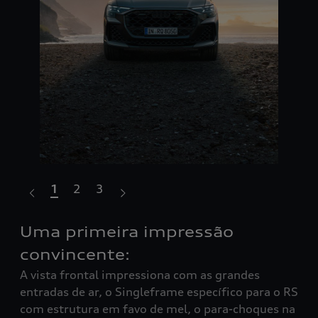
1
2
3
Uma primeira impressão
Tr
A i
convincente:
des
A vista frontal impressiona com as grandes
tej
das
entradas de ar, o Singleframe específico para o RS
ele
EDs
com estrutura em favo de mel, o para-choques na